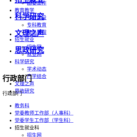
团委工作
教育教学
科学研究
专业建设
专科教育
文理之声
精品课程
招生就业
招生网
思政研究
就业网
科学研究
学术动态
产学结合
行政部门
文理之声
思政研究
行政部门
教务科
党委教师工作部（人事科）
党委学生工作部（学生科）
招生就业科
招生网