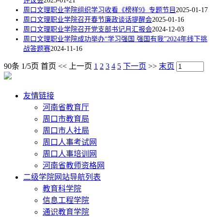
评议会
2025-01-21
周口文理职业学院组织学习收看《榜样9》专题节目
2025-01-17
周口文理职业学院召开春节廉政谈话提醒会
2025-01-16
周口文理职业学院召开党支部书记月汇报会
2024-12-03
周口文理职业学院成功举办“学习强国 强国有我”2024年线下挑
战答题赛
2024-11-16
90条 1/5页
首页
<<
上一页
1
2
3
4
5
下一页
>>
末页
友情链接
河南省教育厅
周口市教育局
周口市人社局
周口人事考试网
周口人事培训网
河南省教师资格网
二级学院网站导航列表
教育科学院
信息工程学院
通识教育学院