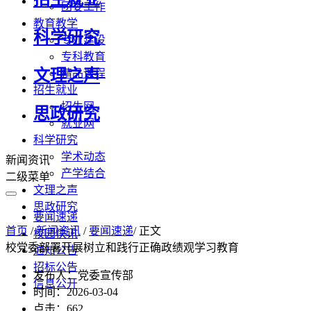
团委工作
教育教学
科学研究
专业建设
专科教育
文理之声
精品课程
招生就业
招生网
思政研究
就业网
科学研究
学术动态
新闻资讯
产学结合
二级菜单
文理之声
思政研究
要闻速递
首页
/
新闻资讯
/
要闻速递
/ 正文
校园快讯
校党委部署开展树立和践行正确政绩观学习教育
通知公告
招标公告
发布人：党委宣传部
信息公开
时间：2026-03-04
点击：
662