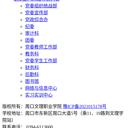
党委组织统战部
党委宣传部
党政综合办
纪委
审计科
团委
党委教师工作部
教务科
党委学生工作部
财务科
后勤科
图书馆
网络与信息中心
实习实训中心
版权所有：周口文理职业学院
豫ICP备2021015178号
学校地址：周口市东新区周口大道5号（乘11、19路到文理学
院站）
联系电话： 0394-6113600