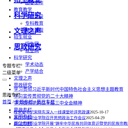
团委工作
教育教学
科学研究
专业建设
专科教育
文理之声
精品课程
招生就业
招生网
思政研究
就业网
科学研究
学术动态
专题专栏
产学结合
二级菜单
文理之声
思政研究
学习贯彻习近平新时代中国特色社会主义思想主题教育
思政专栏
学习宣传贯彻党的二十大精神
首页
/
专题专栏
/
思政专栏
学习贯彻党的二十届三中全会精神
思政专栏
校党委书记宋晓东深入一线课堂听评思政课
2025-10-17
文明专栏
周口文理职业学院召开思想政治工作会议
2025-04-29
普法专栏
周口文理职业学院开展“铸牢中华民族共同体意识暨党的民族宗教