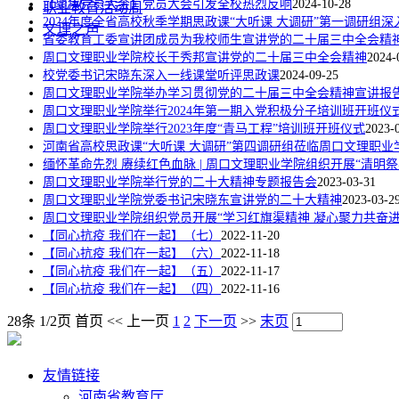
【聚焦党员大会】党员大会引发全校热烈反响
2024-10-28
职业教育活动周
2024年度全省高校秋季学期思政课“大听课 大调研”第一调研组
文理之声
省委教育工委宣讲团成员为我校师生宣讲党的二十届三中全会精
周口文理职业学院校长于秀邦宣讲党的二十届三中全会精神
2024-
校党委书记宋晓东深入一线课堂听评思政课
2024-09-25
周口文理职业学院举办学习贯彻党的二十届三中全会精神宣讲报
周口文理职业学院举行2024年第一期入党积极分子培训班开班仪
周口文理职业学院举行2023年度“青马工程”培训班开班仪式
2023-
河南省高校思政课“大听课 大调研”第四调研组莅临周口文理职
缅怀革命先烈 赓续红色血脉 | 周口文理职业学院组织开展“清明祭
周口文理职业学院举行党的二十大精神专题报告会
2023-03-31
周口文理职业学院党委书记宋晓东宣讲党的二十大精神
2023-03-2
周口文理职业学院组织党员开展“学习红旗渠精神 凝心聚力共奋进
【同心抗疫 我们在一起】（七）
2022-11-20
【同心抗疫 我们在一起】（六）
2022-11-18
【同心抗疫 我们在一起】（五）
2022-11-17
【同心抗疫 我们在一起】（四）
2022-11-16
28条 1/2页
首页
<<
上一页
1
2
下一页
>>
末页
友情链接
河南省教育厅