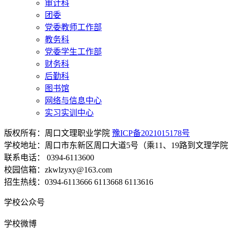
审计科
团委
党委教师工作部
教务科
党委学生工作部
财务科
后勤科
图书馆
网络与信息中心
实习实训中心
版权所有：周口文理职业学院
豫ICP备2021015178号
学校地址：周口市东新区周口大道5号（乘11、19路到文理学
联系电话： 0394-6113600
校园信箱：zkwlzyxy@163.com
招生热线：0394-6113666 6113668 6113616
学校公众号
学校微博