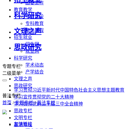
团委工作
教育教学
科学研究
专业建设
专科教育
文理之声
精品课程
招生就业
招生网
思政研究
就业网
科学研究
学术动态
专题专栏
产学结合
二级菜单
文理之声
思政研究
学习贯彻习近平新时代中国特色社会主义思想主题教育
普法专栏
学习宣传贯彻党的二十大精神
首页
/
专题专栏
/
普法专栏
学习贯彻党的二十届三中全会精神
思政专栏
文明专栏
友情链接
普法专栏