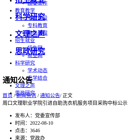
团委工作
教育教学
科学研究
专业建设
专科教育
文理之声
精品课程
招生就业
招生网
思政研究
就业网
科学研究
学术动态
产学结合
通知公告
文理之声
思政研究
首页
/
新闻资讯
/
通知公告
/ 正文
周口文理职业学院引进自助洗衣机服务项目采购中标公示
发布人：党委宣传部
时间：2022-08-10
点击：
3646
来源：党政办