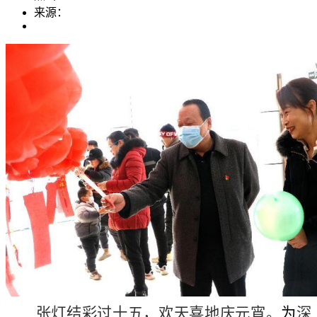
来源：
张灯结彩过十五，欢天喜地庆元宵。
为
深