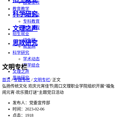
团委工作
教育教学
科学研究
专业建设
专科教育
文理之声
精品课程
招生就业
招生网
思政研究
就业网
科学研究
学术动态
产学结合
文明专栏
文理之声
思政研究
首页
/
专题专栏
/
文明专栏
/ 正文
弘扬传统文化 欢庆元宵佳节|周口文理职业学院组织开展“福兔
闹元宵·欢乐猜灯谜”主题党日活动
发布人：党委宣传部
时间：2023-02-06
点击：
1918