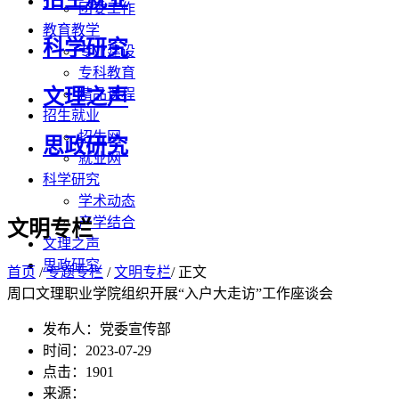
团委工作
教育教学
科学研究
专业建设
专科教育
文理之声
精品课程
招生就业
招生网
思政研究
就业网
科学研究
学术动态
产学结合
文明专栏
文理之声
思政研究
首页
/
专题专栏
/
文明专栏
/ 正文
周口文理职业学院组织开展“入户大走访”工作座谈会
发布人：党委宣传部
时间：2023-07-29
点击：
1901
来源：