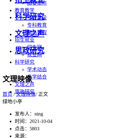
团委工作
教育教学
科学研究
专业建设
专科教育
文理之声
精品课程
招生就业
招生网
思政研究
就业网
科学研究
学术动态
产学结合
文理映像
文理之声
思政研究
首页
/
文理映像
/ 正文
绿地小亭
发布人：ning
时间：2021-10-04
点击：
5803
来源：