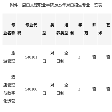
附件：周口文理职业学院2025年对口招生专业一览表
专
专业代
类
培
学
师
艺
业名称
码
型
养类型
制
范
术
旅
对
全
540101
3
否
否
游管理
口
日制
酒
店管理
对
全
540106
3
否
否
与数字
口
日制
化运营