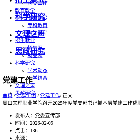
团委工作
教育教学
科学研究
专业建设
专科教育
文理之声
精品课程
招生就业
招生网
思政研究
就业网
科学研究
学术动态
产学结合
党建工作
文理之声
思政研究
首页
/
党群工团
/
党建工作
/ 正文
周口文理职业学院召开2025年度党支部书记抓基层党建工作述
发布人：党委宣传部
时间：2026-02-05
点击：
136
来源：