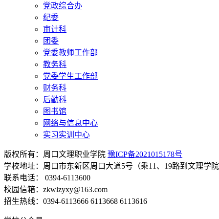
党政综合办
纪委
审计科
团委
党委教师工作部
教务科
党委学生工作部
财务科
后勤科
图书馆
网络与信息中心
实习实训中心
版权所有：周口文理职业学院
豫ICP备2021015178号
学校地址：周口市东新区周口大道5号（乘11、19路到文理学
联系电话： 0394-6113600
校园信箱：zkwlzyxy@163.com
招生热线：0394-6113666 6113668 6113616